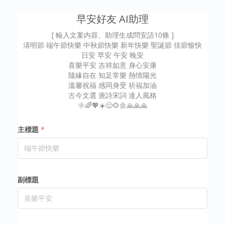
早安好友 AI助理
[ 輸入文案内容、助理生成問安語10條 ]
清明節 端午節快樂 中秋節快樂 新年快樂 聖誕節 佳節愉快
日安 早安 午安 晚安
喜樂平安 吉祥如意 身心安康
隨緣自在 知足常樂 熱情陽光
溫馨祝福 感同身受 祈福加油
古今文選 唐詩宋詞 達人風格
主標題
副標題